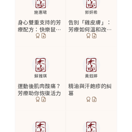
施惠珺
郭妍希
身心雙重支持的芳
告別「雞皮膚」：
療配方：快樂鼠尾
芳療如何溫和改善
草、天竺葵與黑雲
毛孔角化症
杉
蘇雅琪
黃鈺婷
運動後肌肉酸痛？
精油與汗皰疹的糾
芳療助你恢復活力
葛