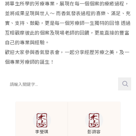
將畢生所學的芳療專業，展現在每一個個案的療癒過程，
生殖
心律不整
生理期疱疹
關節疼痛
牛皮癬
4
6
2
4
1
並將成果呈現與世人～ 而香氣發表過程的喜樂、滿足、充
神經
心悸
子宮肌瘤
肌肉痠痛
皮膚保養
子宮收縮無力及發炎
92
3
1
17
17
1
實、支持、鼓勵，更是每一個芳療師一生獨特的回憶 透過
互相觀摩彼此的個案及現場老師的回饋，更能直接的豐富
泌尿
循環變差
生理期
類風溼性關節炎
黑眼圈
親密互動
自律神經
1
7
1
9
1
2
1
自己的專業與經驗。
呼吸
乳腺堵塞
肌腱炎
脂漏性皮膚炎
乳房脹痛
注意力低落
尿路感染
43
2
1
1
1
3
11
歡迎大家參與香氣發表會，一起分享經歷芳療之美，及一
賀爾蒙
尾底骨創傷
汗皰疹
經痛
睡眠品質不佳
氣喘
1
2
6
10
1
20
個專業芳療師的誕生！
甲狀腺亢進
擦傷
濕疹
失眠
慢性鼻炎
1
22
9
2
1
憂鬱
肩頸痠痛
禿頭生髮
不易入眠
過敏性鼻炎
2
12
2
5
11
盜汗
滑鼠手
頭皮發炎
頭痛
打噴嚏
1
5
2
4
1
經期紊亂
膝蓋疼痛
頭皮屑
情緒低落
呼吸道敏感
1
1
1
9
3
延遲性肌肉痠痛
青春痘
多汗
多痰
1
2
24
1
李瑩琪
彭詩容
腰痠背痛
油性肌膚
三叉神經痛
排痰困難
3
5
1
2