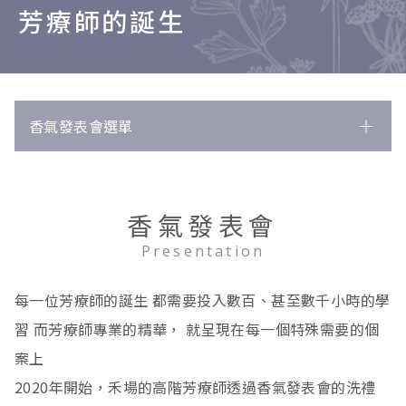
芳療師的誕生
香氣發表會選單
所有文獻
250
淋巴免疫
8
香氣發表會
循環
唇皰疹
45
1
Presentation
消化
慢性疲勞症候群
塑身
7
6
4
每一位芳療師的誕生 都需要投入數百、甚至數千小時的學
內分泌
淋巴腫脹
情緒舒緩
腸躁症
25
3
3
9
習 而芳療師專業的精華， 就呈現在每一個特殊需要的個
骨骼肌肉
高血壓
胃痛
生理痛
3
48
3
3
案上
2020年開始，禾場的高階芳療師透過香氣發表會的洗禮
皮膚
水腫
脹氣
甲狀腺功能低下
瘀傷
259
13
1
3
1