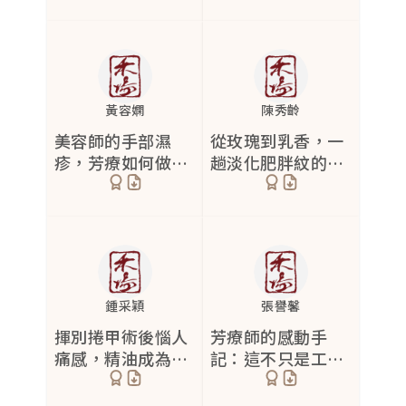
黃容嫻
陳秀齡
美容師的手部濕
從玫瑰到乳香，一
疹，芳療如何做到
趟淡化肥胖紋的芳
溫和修復
療師探索之旅
鍾采穎
張譽馨
揮別捲甲術後惱人
芳療師的感動手
痛感，精油成為傷
記：這不只是工
口癒合的神隊友
作，而是一趟旅程