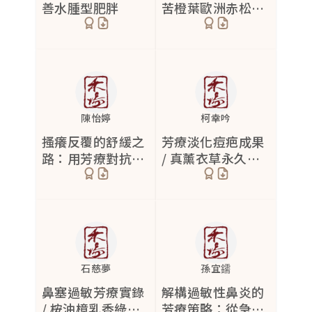
善水腫型肥胖
苦橙葉歐洲赤松沒
藥薰衣草 精油修復
腳跟龜裂
2
舒緩
雀斑
1
脫屑
6
毛孔角化症
3
陳怡婷
柯幸吟
香港腳
3
搔癢反覆的舒緩之
芳療淡化痘疤成果
路：用芳療對抗免
/ 真薰衣草永久花
乾性肌膚
5
疫失調的牛皮癬
德甘亮膚細緻
曬傷
3
病毒疣
1
日照性皮炎
1
石慈夢
孫宜鑐
蜂窩性組織炎
1
鼻塞過敏芳療實錄
解構過敏性鼻炎的
/ 桉油樟乳香綠花
芳療策略：從急性
足癬
1