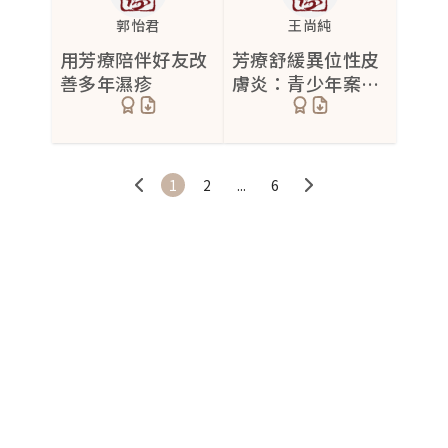
郭怡君
王尚純
用芳療陪伴好友改
芳療舒緩異位性皮
善多年濕疹
膚炎：青少年案例
的療癒之旅
1
2
...
6