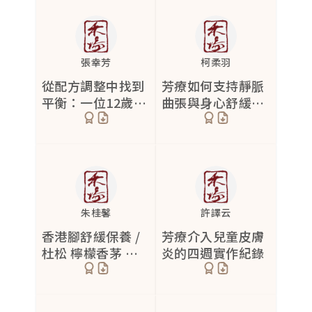
張幸芳
柯柔羽
從配方調整中找到
芳療如何支持靜脈
平衡：一位12歲個
曲張與身心舒緩的
案肌膚問題的芳療
雙重修復
歷程
朱桂馨
許譯云
香港腳舒緩保養 /
芳療介入兒童皮膚
杜松 檸檬香茅 芳
炎的四週實作紀錄
療配方分析