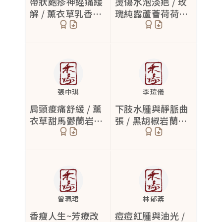
帶狀皰疹神經痛緩
燙傷水泡淡疤 / 玫
解 / 薰衣草乳香綠
瑰純露蘆薈荷荷芭
劃紋症
1
花白千層抗病毒芳
油芳療配方分享
帶狀性皰疹
療
2
疤痕
9
割傷
1
張中琪
李瑄儀
皮脂性囊腫
3
肩頸痠痛舒緩 / 薰
下肢水腫與靜脈曲
燙傷
5
衣草甜馬鬱蘭岩蘭
張 / 黑胡椒岩蘭草
草黑胡椒芳療改善
甜馬鬱蘭按摩精油
蟹足腫
5
睡眠
療效
靜脈曲張
7
壓力型落髮
2
毛孔粗大
3
曾珮珺
林郁棻
香瘦人生~芳療改
痘痘紅腫與油光 /
肌膚泛紅
5