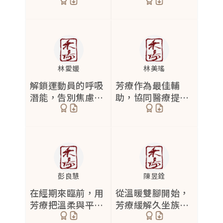
為主管的身心解方
林愛媛
林美瑤
解鎖運動員的呼吸
芳療作為最佳輔
潛能，告別焦慮引
助，協同醫療提升
發的氣喘
壓力個案生活品質
彭良慧
陳昱銓
在經期來臨前，用
從溫暖雙腳開始，
芳療把溫柔與平靜
芳療緩解久坐族的
還給自己
循環與壓力困擾