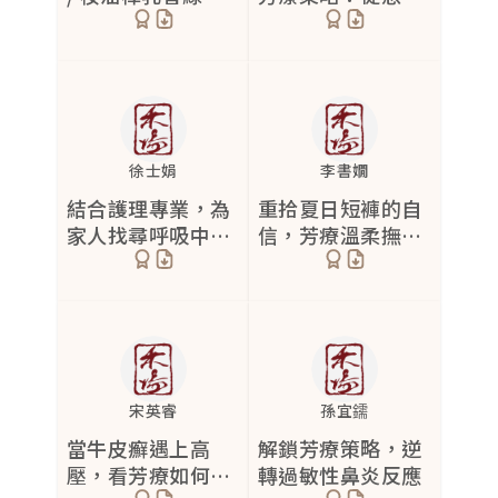
白千層舒緩症狀
到長期調理
黴菌感染
3
髮質受損
1
丘疹型痘痘
5
徐士娟
李書嫺
膿皰型痘痘
3
結合護理專業，為
重拾夏日短褲的自
閉鎖性粉刺
2
家人找尋呼吸中止
信，芳療溫柔撫平
症的輔助解方
兒童濕疹肌
口角炎
2
皮膚過敏
8
肥胖紋
2
富貴手
5
宋英睿
孫宜鑐
當牛皮癬遇上高
解鎖芳療策略，逆
壓，看芳療如何成
轉過敏性鼻炎反應