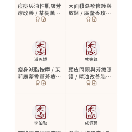
痘痘與油性肌膚芳
大面積濕疹修護與
皮膚暗沉
情緒不穩
鼻竇炎
2
4
8
療改善 / 茶樹薰衣
放鬆 / 廣藿香玫瑰
草玫瑰草乳香滑順
草茶樹乳液改善乾
粉瘤
情緒敏感
咳嗽
1
3
6
保濕
裂滲液
黑色素沉澱
焦慮
鼻塞
6
4
2
除疤
早醒型失眠
流鼻水
9
2
1
酒糟性皮膚炎
睡眠維持困難
喉嚨痛
1
2
2
潘思穎
林筱筑
瘦身減脂按摩 / 茉
頭皮問題與芳療照
眼部細紋
入睡困難
耳鳴
2
1
5
莉廣藿香薑芳療緩
護 / 精油改善脂漏
乾癬
睡眠障礙
呼吸困難
4
8
4
解下半身壓力
癢屑髮根再生
瘀青
3
異位性皮膚炎
26
混合性肌膚
3
李泊融
成佩蓉
蕁麻疹
3