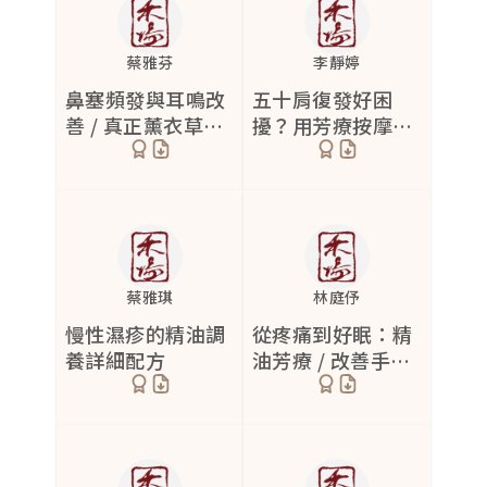
蔡雅芬
李靜婷
鼻塞頻發與耳鳴改
五十肩復發好困
善 / 真正薰衣草乳
擾？用芳療按摩油
香芳枸葉絲柏舒緩
舒緩肌肉僵硬與疼
配方
痛
蔡雅琪
林庭伃
慢性濕疹的精油調
從疼痛到好眠：精
養詳細配方
油芳療 / 改善手
麻，提升生活品質