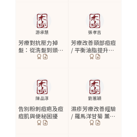
游承慧
張孝吉
芳療對抗壓力掉
芳療改善頸部痘痘
髮：從洗髮到頭皮
/ 平衡油脂提升光
油的日常轉變
澤
陳品淳
劉蕙穎
告別粉刺痘疤及痘
濕疹芳療改善經驗
痘肌與便秘困擾
/ 羅馬洋甘菊 薰衣
草 乳香止癢退紅腫