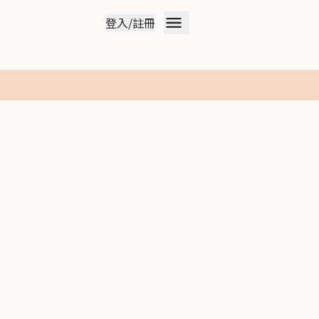
登入/註冊