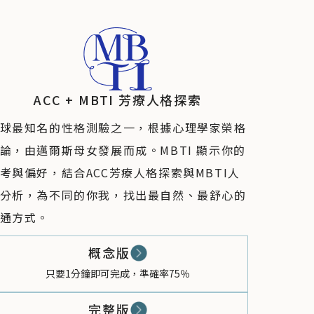
ACC + MBTI 芳療人格探索
球最知名的性格測驗之一，根據心理學家榮格
論，由邁爾斯母女發展而成。MBTI 顯示你的
考與偏好，結合ACC芳療人格探索與MBTI人
分析，為不同的你我，找出最自然、最舒心的
通方式。
概念版
只要1分鐘即可完成，準確率75％
完整版