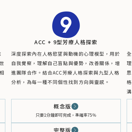
ACC + 9型芳療人格探索
來
深度探索內在人格慾望與動機的心理模型，用於
全
世
自我覺察，理解自己盲點與優勢，改善關係，增
理
相
進團隊合作。結合ACC芳療人格探索與九型人格
思
，
分析，為每一種不同個性找到方向與靈感。
格
溝
概念版
只要1分鐘即可完成，準確率75％
完整版