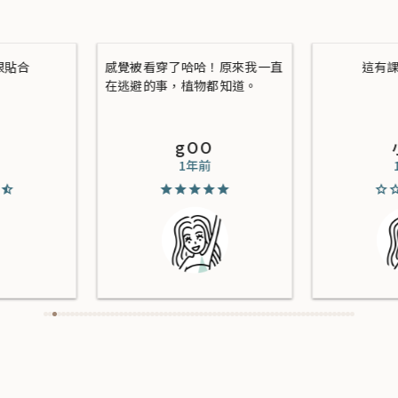
！原來我一直
這有課程嗎~哈哈
分析好準喔，
都知道。
有幫助!
小晴
1年前