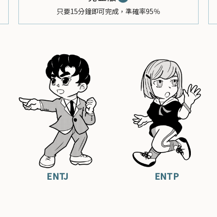
只要15分鐘即可完成，準確率95％
ENTJ
ENTP