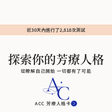
跳到主要內容
近30天內進行了2,818次測試
探索你的芳療人格
從瞭解自己開始 一切都有了可能
ACC 芳療人格卡