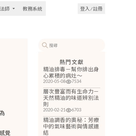
法師
教務系統
登入 ⁄ 註冊
熱門文獻
精油排毒－幫你排出身
心累積的病灶～
2020-05-08
7534
層次豐富而有生命力－
天然精油的味道辨別法
則
2020-02-21
6703
為
精油調香的奧秘：芳療
中的氣味藝術與情感連
結
感覺