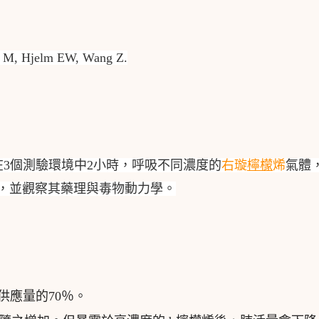
rg M, Hjelm EW, Wang Z.
在3個測驗環境中2小時，呼吸不同濃度的
右璇
檸檬
烯
氣體
/ m3 ，並觀察其藥理與毒物動力學。
供應量的70％。