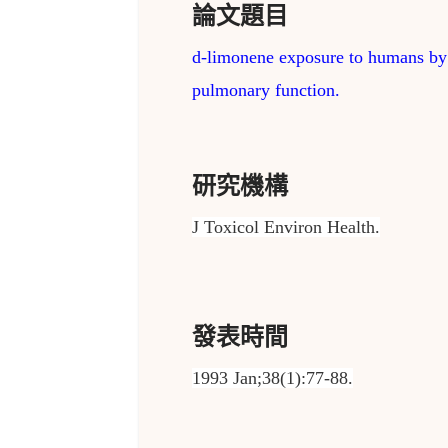
論文題目
d-limonene exposure to humans by in
pulmonary function.
研究機構
J Toxicol Environ Health.
發表時間
1993 Jan;38(1):77-88.