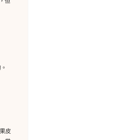
，但
的。
果皮