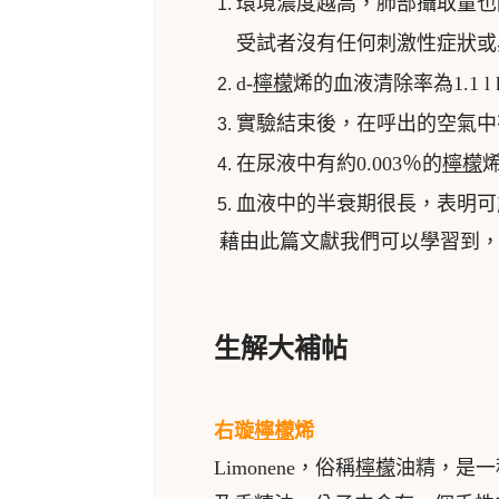
環境濃度越高，肺部攝取量也
受試者沒有任何刺激性症狀或
d-
檸檬
烯的血液清除率為1.1 l kg
實驗結束後，在呼出的空氣中
在尿液中有約0.003％的
檸檬
血液中的半衰期很長，表明可
藉由此篇文獻我們可以學習到，
生解大補帖
右璇
檸檬
烯
Limonene，俗稱
檸檬
油精，是一