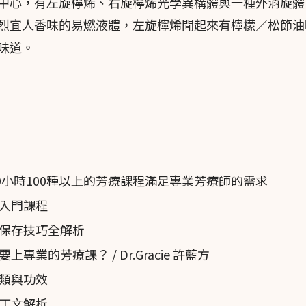
中心，有左旋檸烯、右旋檸烯光學異構體與一種外消旋體
烈宜人香味的易燃液體，左旋檸烯聞起來有
檸檬
／
松
節油
味道。
0小時100種以上的芳療課程滿足專業芳療師的需求
認證入門課程
保存技巧全解析
業的芳療課？ / Dr.Gracie 許藍方
類與功效
丁文解析