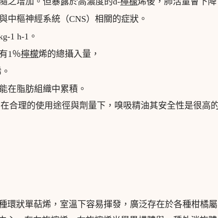
隨之增加。但暴露於高濃度的d-
檸檬
烯後，肺活量會下降
與中樞神經系統（CNS）相關的症狀。
-1 h-1。
有1％
檸檬
烯的總攝入量，
烯。
能在脂肪組織中累積。
在合理的使用途徑與劑量下，嗅吸精油其安全性是很高
種環狀單萜烯，室溫下容易揮發，廣泛存在於各種柑橘屬