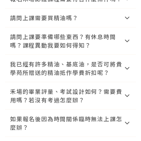
認證申請
請問上課需要買精油嗎？
初階芳療師的認證課程並無對象限制，凡對芳療有興趣
學苑相關
者皆可報名參加喔。但..毅力、恆心仍是邁向傑出的不
產品相關
請問上課要準備哪些東西？有休息時間
學費都會包含上課的DIY教材在裏面，可以不用買精
二法門！
嗎？課程異動我要如何得知？
油，如果上課完之後想要購買精油學苑也有販售精油。
其他
沐禾連結：
沐禾AromaHarvest | 芳療師最信任的精油
我已經有許多精油、基底油，是否可將貴
上課時學員只需準備筆記本與筆（若不習慣小紙杯，建
品牌
學苑所贈送的精油抵作學費折扣呢？
議您，有許多學員自備大茶杯）。上課日的中午學員會
有一個小時的午休時間，提供學員休息、交誼的機會。
禾場的畢業評量、考試設計如何？需要費
學苑設計贈送教學用精油的這個機制，主要目的是提供
若有課程臨時更動，禾場會提早2天前主動以line、
用嗎？若沒有考過怎麼辦？
學員一個學習的基準，並鼓勵學員盡量使用精油，累積
email、簡訊或電話告知。
實務經驗。對一個芳療人來說，多多使用精油，熟悉優
如果報名後因為時間關係臨時無法上課怎
禾場認為，考試並不一定是優良芳療師的唯一評鑑標
良精油的品質標準，才是提升自己專業能力的不二法
麼辦？
準，還有許多更重要的事情。禾場的評鑑著重在個案報
門。因此這是學習的一個機制設計，非單純贈品，所以
告、作業、以及平時考試，期末考試評鑑只是其中一
無法抵扣學費。