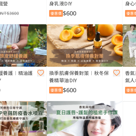
戰營
身乳液DIY
身心
0
$600
NT$3600
優惠價
優惠
緩養護︱精油護
換季肌膚保養對策︱秋冬保
香氣
Y
養精華油DIY
氣人
0
$600
優惠價
優惠