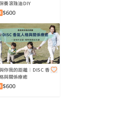
保養滾珠油DIY
$600
價
與你我的距離︱DISC 香
格與關係療癒
$600
價