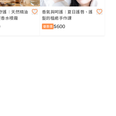
守護︱天然精油
香氣與呵護︱夏日護唇、護
疫香水噴霧
髮的植癒手作課
0
$600
優惠價