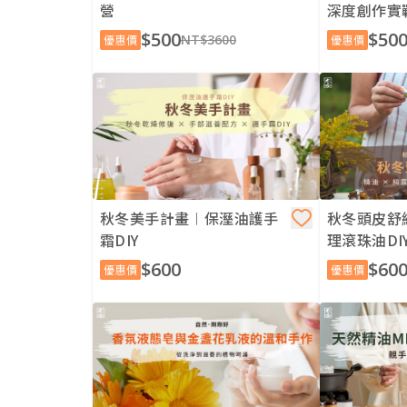
營
深度創作實
$500
$50
NT$3600
優惠價
優惠價
秋冬美手計畫︱保溼油護手
秋冬頭皮舒
霜DIY
理滾珠油DI
$600
$60
優惠價
優惠價