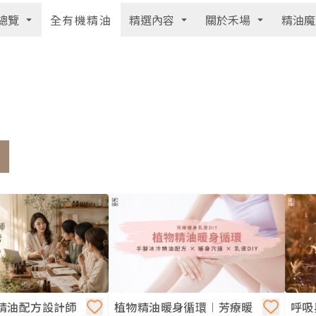
總覽
精選內容
關於禾場
精油魔
全有機精油
精油配方設計師
植物精油暖身循環︱芳療暖
呼吸