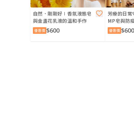
自然．剛剛好∣香氛液態皂
芳療的日常
與金盞花乳液的溫和手作
MP皂與防
$600
$60
優惠價
優惠價