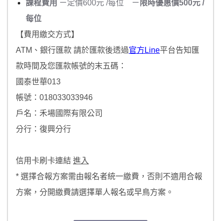
課程費用
ㄧ定價600元 /每位 ㄧ
限時優惠價500元 /
每位
【費用繳交方式】
ATM、銀行匯款 請於匯款後透過
官方Line
平台告
知匯
款時間及您匯款帳號的末五碼：
國泰世華013
帳號：018033033946
戶名：禾場國際有限公司
分行：復興分行
信用卡刷卡連結
進入
* 選擇合報方案需由報名者統一繳費，否則不適用合報
方案，分開繳費請選擇單人報名或早鳥方案。