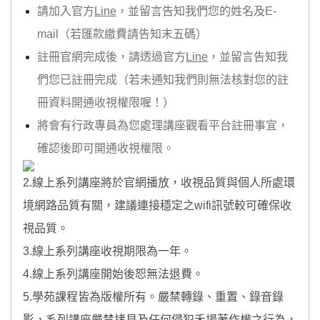
請加入官方
Line
，並留言告知我們您的姓名及E-
mail（若匯款繳費請告知末五碼）
註冊官網完成後，請透過官方
Line
，並留言告知我
們您已註冊完成（若未通知我們則無法核對您的註
冊資料開通收視權限喔！）
將會有行政專員為您處理講座觀看平台註冊事宜，
確認後即可開通收視權限。
2.線上系列講座將於官網播放，收視品質與個人所處環
境網路品質有關，建議連接穩定之wifi訊號較可確保收
視品質。
3.線上系列講座收視期限為一年。
4.線上系列講座開始後恕無法退費。
5.學苑課程皆為版權所有。嚴禁轉錄、重置、錄音錄
影，系列講座嚴禁拷貝及任何侵犯禾場著作權之行為，