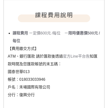
課程費用說明
課程費用
ㄧ定價600元 /每位 ㄧ
限時優惠價500元 /
每位
【費用繳交方式】
ATM、銀行匯款 請於匯款後透過
官方Line平台告
知匯
款時間及您匯款帳號的末五碼：
國泰世華013
帳號：018033033946
戶名：禾場國際有限公司
分行：復興分行