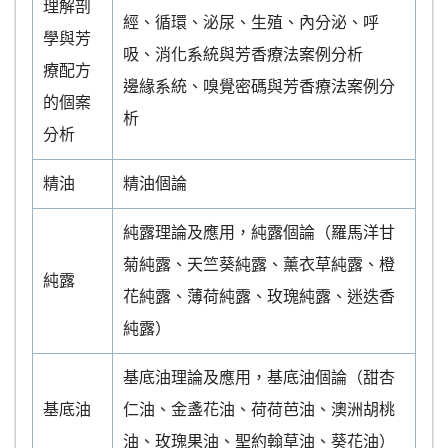
理解剖
經、循環、泌尿、生殖、內分泌、呼
學與芳
吸、消化系統與芳香療法案例分析
療配方
邊緣系統、嗅覺密碼與芳香療法案例分
的個案
析
分析
精油
精油個論
純露理論及應用，純露個論（羅馬洋甘
菊純露、天竺葵純露、薰衣草純露、橙
純露
花純露、薄荷純露、玫瑰純露、迷迭香
純露）
基底油理論及應用，基底油個論（甜杏
基底油
仁油、金盞花油、荷荷芭油、澳洲胡桃
油、玫瑰果油、聖約翰草油、葵花油）