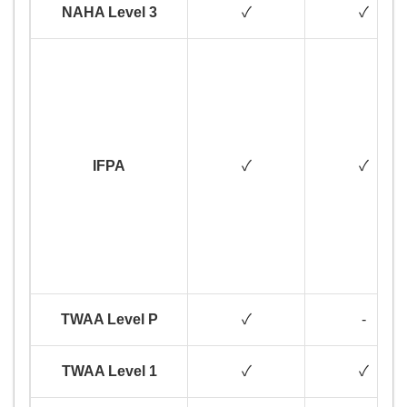
NAHA Level 3
✓
✓
IFPA
✓
✓
TWAA Level P
✓
-
TWAA Level 1
✓
✓