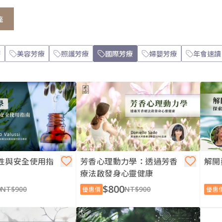
座
療
美容芳療
照護芳療
國際芳療
婦嬰芳療
年會速讀
性與安全使用指
芳香心理動力學：透過芳香
解開
療法啟發身心靈健康
0
$800
NT$900
NT$900
優惠價
優惠