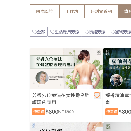
國際認證
工作坊
研討會系列
講
全部
生活應用芳療
情緒芳療
寵物芳
芳香穴位療法在女性骨盆腔
解析精油毒
護理的應用
南
$800
$80
NT$900
優惠價
優惠價