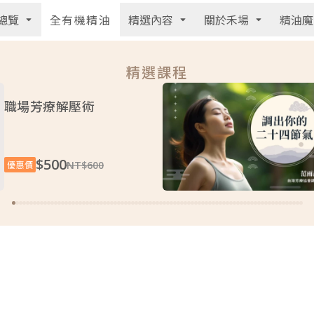
總覽
精選內容
關於禾場
精油魔
全有機精油
精選課程
職場芳療解壓術
$500
NT$600
優惠價