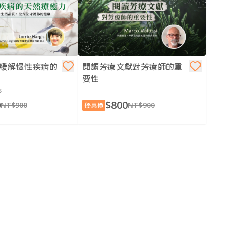
 緩解慢性疾病的
閱讀芳療文獻對芳療師的重
要性
s
0
$800
NT$900
NT$900
優惠價