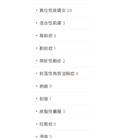
異位性皮膚炎
26
混合性肌膚
3
蕁麻疹
3
劃紋症
1
帶狀性皰疹
2
剝落性角質溶解症
0
疤痕
9
割傷
1
皮脂性囊腫
3
妊娠紋
0
燙傷
5