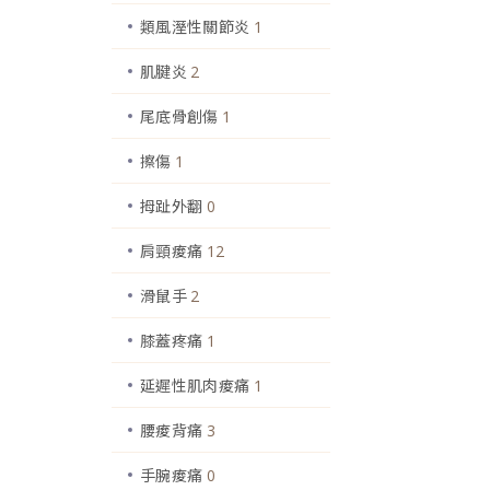
類風溼性關節炎
1
肌腱炎
2
尾底骨創傷
1
擦傷
1
拇趾外翻
0
肩頸痠痛
12
滑鼠手
2
膝蓋疼痛
1
延遲性肌肉痠痛
1
腰痠背痛
3
手腕痠痛
0