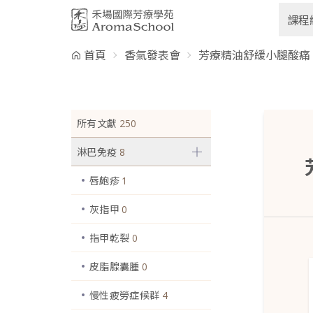
跳到主要內容
課程
首頁
香氣發表會
芳療精油舒緩小腿酸痛
所有文獻
250
淋巴免疫
8
唇皰疹
1
灰指甲
0
指甲乾裂
0
皮脂腺囊腫
0
慢性疲勞症候群
4