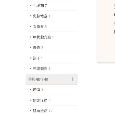
生理期
7
乳腺堵塞
1
賀爾蒙
6
甲狀腺亢進
1
憂鬱
2
盜汗
1
經期紊亂
1
骨骼肌肉
48
瘀傷
3
關節疼痛
4
肌肉痠痛
17