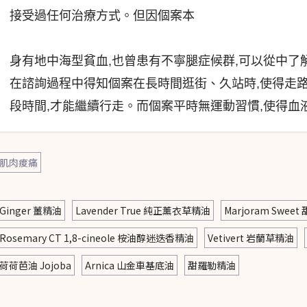
接受過任何治療方式。但因個案本
身有地中海型貧血,也曾患有不寧腿症候群,可以從中了
在諮詢過程中得知個案在長時間逛街、久站時,使得走路
段時間,才能繼續行走。而個案平時無運動習慣,使得血
肌肉痠痛
Ginger 薑精油
Lavender True 純正薰衣草精油
Marjoram Swe
Rosemary CT 1,8-cineole 桉油醇迷迭香精油
Vetivert 岩蘭草精油
荷荷芭油 Jojoba
Arnica 山金車基底油
甜羅勒精油