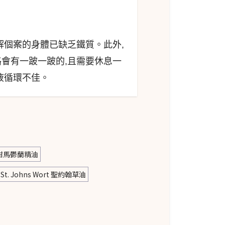
解個案的身體已缺乏鐵質。此外,
會有一跛一跛的,且需要休息一
液循環不佳。
et 甜馬鬱蘭精油
St. Johns Wort 聖約翰草油