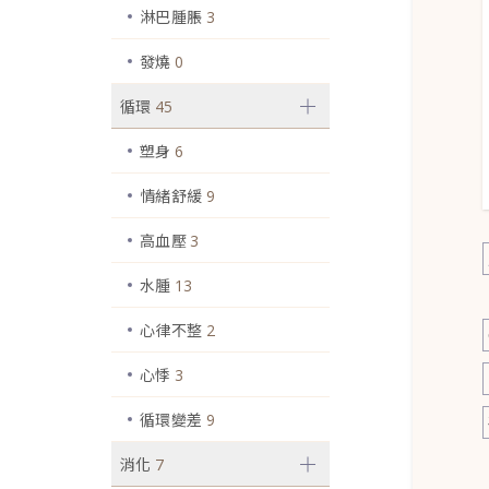
淋巴腫脹
3
發燒
0
循環
45
塑身
6
情緒舒緩
9
高血壓
3
水腫
13
心律不整
2
心悸
3
循環變差
9
消化
7