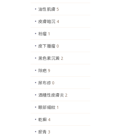
油性肌膚
5
皮膚暗沉
4
粉瘤
1
皮下腫瘤
0
黑色素沉澱
2
除疤
9
尿布疹
0
酒糟性皮膚炎
2
眼部細紋
1
乾癬
4
瘀青
3