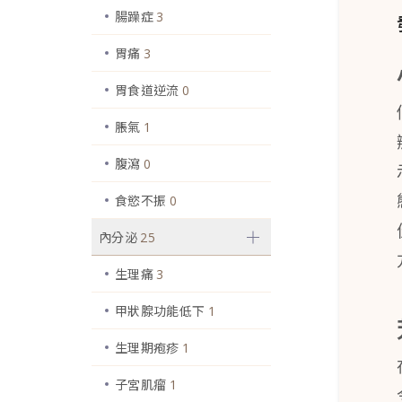
腸躁症
3
胃痛
3
胃食道逆流
0
脹氣
1
腹瀉
0
食慾不振
0
內分泌
25
生理痛
3
甲狀腺功能低下
1
生理期疱疹
1
子宮肌瘤
1