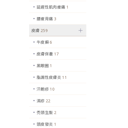
延遲性肌肉痠痛
1
腰痠背痛
3
皮膚
259
牛皮癬
6
皮膚保養
17
黑眼圈
1
脂漏性皮膚炎
11
汗皰疹
10
濕疹
22
禿頭生髮
2
頭皮發炎
1