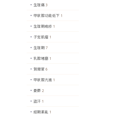
生理痛
3
甲狀腺功能低下
1
生理期疱疹
1
子宮肌瘤
1
生理期
7
乳腺堵塞
1
賀爾蒙
6
甲狀腺亢進
1
憂鬱
2
盜汗
1
經期紊亂
1