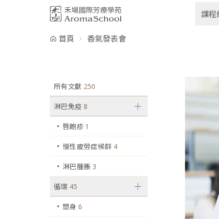
跳到主要內容
課程
首頁
香氣發表會
所有文獻
250
淋巴免疫
8
唇皰疹
1
慢性疲勞症候群
4
淋巴腫脹
3
循環
45
塑身
6