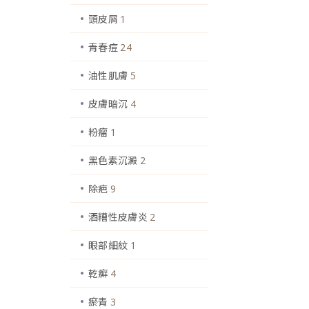
頭皮屑
1
青春痘
24
油性肌膚
5
皮膚暗沉
4
粉瘤
1
黑色素沉澱
2
除疤
9
酒糟性皮膚炎
2
眼部細紋
1
乾癬
4
瘀青
3