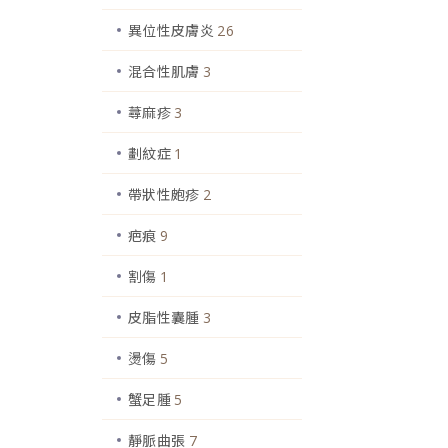
異位性皮膚炎
26
混合性肌膚
3
蕁麻疹
3
劃紋症
1
帶狀性皰疹
2
疤痕
9
割傷
1
皮脂性囊腫
3
燙傷
5
蟹足腫
5
靜脈曲張
7