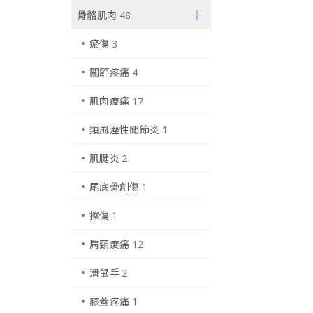
骨骼肌肉
48
瘀傷
3
關節疼痛
4
肌肉痠痛
17
類風溼性關節炎
1
肌腱炎
2
尾底骨創傷
1
擦傷
1
肩頸痠痛
12
滑鼠手
2
膝蓋疼痛
1