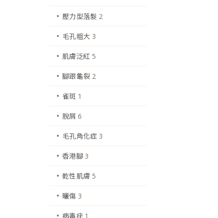
壓力型落髮
2
毛孔粗大
3
肌膚泛紅
5
腳跟龜裂
2
雀斑
1
脫屑
6
毛孔角化症
3
香港腳
3
乾性肌膚
5
曬傷
3
病毒疣
1