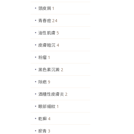
頭皮屑
1
青春痘
24
油性肌膚
5
皮膚暗沉
4
粉瘤
1
黑色素沉澱
2
除疤
9
酒糟性皮膚炎
2
眼部細紋
1
乾癬
4
瘀青
3