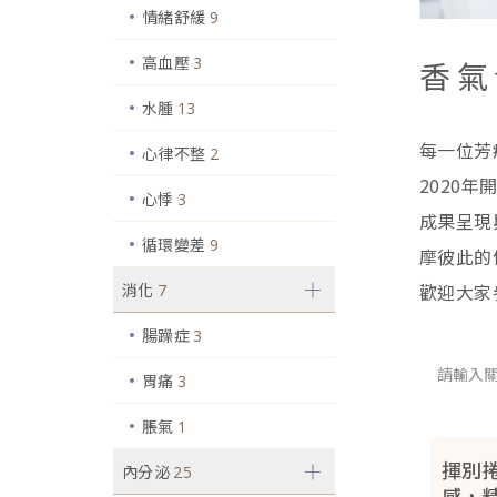
情緒舒緩
9
高血壓
3
香氣
水腫
13
每一位芳
心律不整
2
2020
心悸
3
成果呈現
循環變差
9
摩彼此的
消化
歡迎大家
7
腸躁症
3
胃痛
3
脹氣
1
揮別
內分泌
25
感，