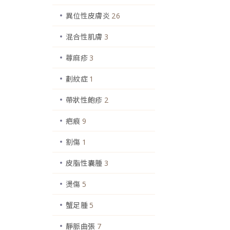
異位性皮膚炎
26
混合性肌膚
3
蕁麻疹
3
劃紋症
1
帶狀性皰疹
2
疤痕
9
割傷
1
皮脂性囊腫
3
燙傷
5
蟹足腫
5
靜脈曲張
7