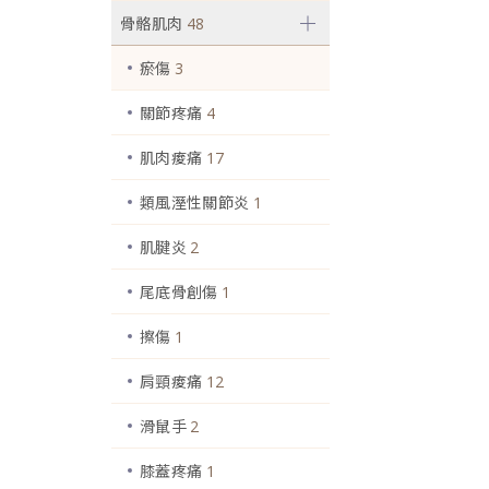
骨骼肌肉
48
瘀傷
3
關節疼痛
4
肌肉痠痛
17
類風溼性關節炎
1
肌腱炎
2
尾底骨創傷
1
擦傷
1
肩頸痠痛
12
滑鼠手
2
膝蓋疼痛
1