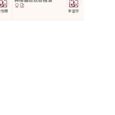
陳怡臻
李宜珍