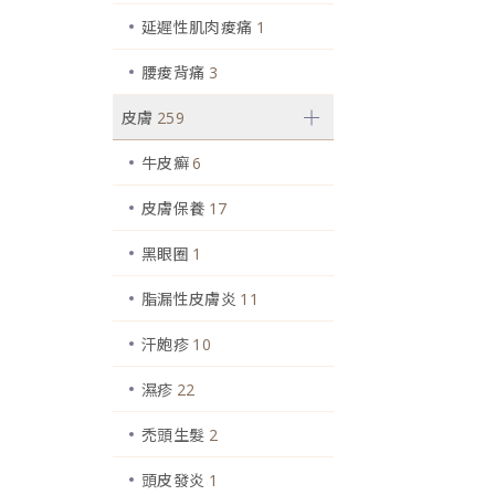
延遲性肌肉痠痛
1
腰痠背痛
3
皮膚
259
牛皮癬
6
皮膚保養
17
黑眼圈
1
脂漏性皮膚炎
11
汗皰疹
10
濕疹
22
禿頭生髮
2
頭皮發炎
1