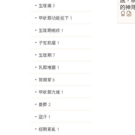
生理痛
3
的神
甲狀腺功能低下
1
生理期疱疹
1
子宮肌瘤
1
生理期
7
乳腺堵塞
1
賀爾蒙
6
甲狀腺亢進
1
憂鬱
2
盜汗
1
經期紊亂
1