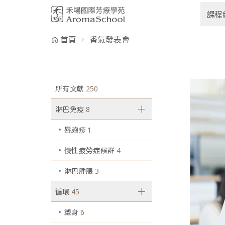
跳到主要內容
課程
首頁
香氣發表會
所有文獻
250
淋巴免疫
8
唇皰疹
1
慢性疲勞症候群
4
淋巴腫脹
3
循環
45
塑身
6