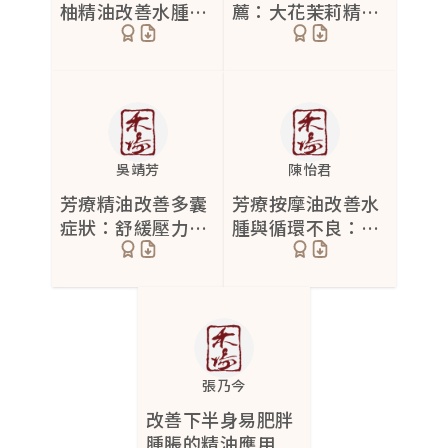
柚精油改善水腫橘
薦：大花茉莉精油
皮與情緒
調節情緒
腳跟龜裂
2
雀斑
1
脫屑
6
毛孔角化症
3
吳靖芳
陳怡君
香港腳
3
芳療精油改善多囊
芳療按摩油改善水
症狀：舒緩壓力與
腫與循環不良：職
乾性肌膚
5
睡眠問題，提升心
業媽媽的親身體驗
理健康
曬傷
3
病毒疣
1
日照性皮炎
1
張乃今
蜂窩性組織炎
1
改善下半身易肥胖
腫脹的精油應用
足癬
1