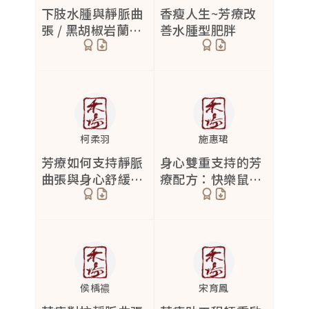
下肢水腫與靜脈曲
香瘦人生~芳療改
皮膚暗沉
情緒不穩
鼻竇炎
2
4
8
張 / 黑胡椒岩蘭草
善水腫型肥胖
甜馬鬱蘭按摩精油
粉瘤
情緒敏感
咳嗽
1
3
6
療效
黑色素沉澱
焦慮
鼻塞
6
4
2
除疤
早醒型失眠
流鼻水
9
2
1
酒糟性皮膚炎
睡眠維持困難
喉嚨痛
1
2
2
柯柔羽
施惠珺
芳療如何支持靜脈
身心雙重支持的芳
眼部細紋
入睡困難
耳鳴
2
1
5
曲張與身心舒緩的
療配方：快樂鼠尾
乾癬
睡眠障礙
呼吸困難
4
8
4
雙重修復
草、天竺葵與黑雲
杉
瘀青
3
異位性皮膚炎
26
混合性肌膚
3
侯楀襛
宋育鳳
蕁麻疹
3