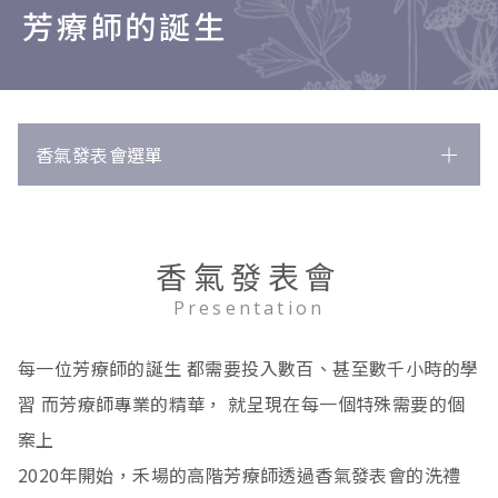
芳療師的誕生
香氣發表會選單
所有文獻
250
淋巴免疫
8
香氣發表會
循環
唇皰疹
45
1
Presentation
消化
慢性疲勞症候群
塑身
7
6
4
每一位芳療師的誕生 都需要投入數百、甚至數千小時的學
內分泌
淋巴腫脹
情緒舒緩
腸躁症
25
3
3
9
習 而芳療師專業的精華， 就呈現在每一個特殊需要的個
骨骼肌肉
高血壓
胃痛
生理痛
3
48
3
3
案上
2020年開始，禾場的高階芳療師透過香氣發表會的洗禮
皮膚
水腫
脹氣
甲狀腺功能低下
瘀傷
259
13
1
3
1