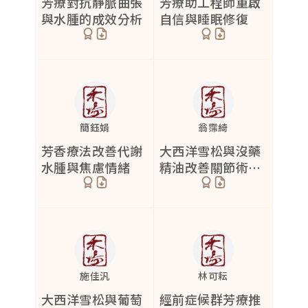
芳療對抗靜脈曲張
芳療助工程師重啟
與水腫的成效分析
自信與睡眠修復
劃紋症
1
帶狀性皰疹
2
疤痕
9
割傷
1
簡鈺娟
翁霈綺
皮脂性囊腫
3
芳香療法改善代謝
大西洋雪松與沒藥
燙傷
5
水腫與焦慮情緒
精油改善關節術後
腫痛炎症
蟹足腫
5
靜脈曲張
7
壓力型落髮
2
毛孔粗大
3
施佳汎
林可耘
大西洋雪松與葡萄
經前症候群芳療推
肌膚泛紅
5