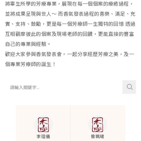
將畢生所學的芳療專業，展現在每一個個案的療癒過程，
生殖
心律不整
生理期疱疹
關節疼痛
牛皮癬
4
6
2
4
1
並將成果呈現與世人～ 而香氣發表過程的喜樂、滿足、充
神經
心悸
子宮肌瘤
肌肉痠痛
皮膚保養
子宮收縮無力及發炎
92
3
1
17
17
1
實、支持、鼓勵，更是每一個芳療師一生獨特的回憶 透過
互相觀摩彼此的個案及現場老師的回饋，更能直接的豐富
泌尿
循環變差
生理期
類風溼性關節炎
黑眼圈
親密互動
自律神經
1
7
1
9
1
2
1
自己的專業與經驗。
呼吸
乳腺堵塞
肌腱炎
脂漏性皮膚炎
乳房脹痛
注意力低落
尿路感染
43
2
1
1
1
3
11
歡迎大家參與香氣發表會，一起分享經歷芳療之美，及一
賀爾蒙
尾底骨創傷
汗皰疹
經痛
睡眠品質不佳
氣喘
1
2
6
10
1
20
個專業芳療師的誕生！
甲狀腺亢進
擦傷
濕疹
失眠
慢性鼻炎
1
22
9
2
1
憂鬱
肩頸痠痛
禿頭生髮
不易入眠
過敏性鼻炎
2
12
2
5
11
盜汗
滑鼠手
頭皮發炎
頭痛
打噴嚏
1
5
2
4
1
經期紊亂
膝蓋疼痛
頭皮屑
情緒低落
呼吸道敏感
1
1
1
9
3
延遲性肌肉痠痛
青春痘
多汗
多痰
1
2
24
1
李瑄儀
曾珮珺
腰痠背痛
油性肌膚
三叉神經痛
排痰困難
3
5
1
2