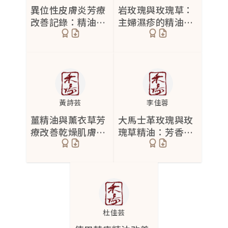
異位性皮膚炎芳療
岩玫瑰與玫瑰草：
皮膚暗沉
情緒不穩
鼻竇炎
2
4
8
改善記錄：精油止
主婦濕疹的精油修
癢修復四週有感
復秘訣
粉瘤
情緒敏感
咳嗽
1
3
6
黑色素沉澱
焦慮
鼻塞
6
4
2
除疤
早醒型失眠
流鼻水
9
2
1
酒糟性皮膚炎
睡眠維持困難
喉嚨痛
1
2
2
黃詩芸
李佳蓉
薑精油與薰衣草芳
大馬士革玫瑰與玫
眼部細紋
入睡困難
耳鳴
2
1
5
療改善乾燥肌膚保
瑰草精油：芳香療
乾癬
睡眠障礙
呼吸困難
4
8
4
濕修復
法改善皮膚狀況
瘀青
3
異位性皮膚炎
26
混合性肌膚
3
杜佳芸
蕁麻疹
3