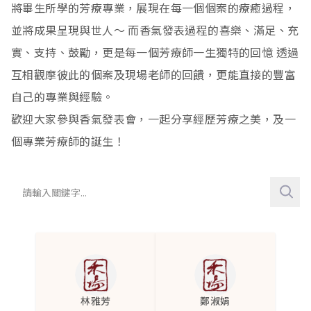
將畢生所學的芳療專業，展現在每一個個案的療癒過程，
生殖
心律不整
生理期疱疹
關節疼痛
牛皮癬
4
6
2
4
1
並將成果呈現與世人～ 而香氣發表過程的喜樂、滿足、充
神經
心悸
子宮肌瘤
肌肉痠痛
皮膚保養
子宮收縮無力及發炎
92
3
1
17
17
1
實、支持、鼓勵，更是每一個芳療師一生獨特的回憶 透過
互相觀摩彼此的個案及現場老師的回饋，更能直接的豐富
泌尿
循環變差
生理期
類風溼性關節炎
黑眼圈
親密互動
自律神經
1
7
1
9
1
2
1
自己的專業與經驗。
呼吸
乳腺堵塞
肌腱炎
脂漏性皮膚炎
乳房脹痛
注意力低落
尿路感染
43
2
1
1
1
3
11
歡迎大家參與香氣發表會，一起分享經歷芳療之美，及一
賀爾蒙
尾底骨創傷
汗皰疹
經痛
睡眠品質不佳
氣喘
1
2
6
10
1
20
個專業芳療師的誕生！
甲狀腺亢進
擦傷
濕疹
失眠
慢性鼻炎
1
22
9
2
1
憂鬱
肩頸痠痛
禿頭生髮
不易入眠
過敏性鼻炎
2
12
2
5
11
盜汗
滑鼠手
頭皮發炎
頭痛
打噴嚏
1
5
2
4
1
經期紊亂
膝蓋疼痛
頭皮屑
情緒低落
呼吸道敏感
1
1
1
9
3
延遲性肌肉痠痛
青春痘
多汗
多痰
1
2
24
1
林雅芳
鄭淑娟
腰痠背痛
油性肌膚
三叉神經痛
排痰困難
3
5
1
2