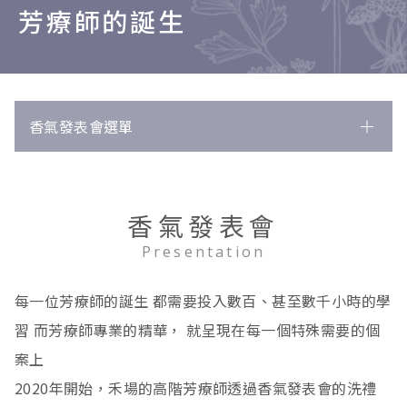
芳療師的誕生
香氣發表會選單
所有文獻
250
淋巴免疫
8
香氣發表會
循環
唇皰疹
45
1
Presentation
消化
慢性疲勞症候群
塑身
7
6
4
每一位芳療師的誕生 都需要投入數百、甚至數千小時的學
內分泌
淋巴腫脹
情緒舒緩
腸躁症
25
3
3
9
習 而芳療師專業的精華， 就呈現在每一個特殊需要的個
骨骼肌肉
高血壓
胃痛
生理痛
3
48
3
3
案上
2020年開始，禾場的高階芳療師透過香氣發表會的洗禮
皮膚
水腫
脹氣
甲狀腺功能低下
瘀傷
259
13
1
3
1