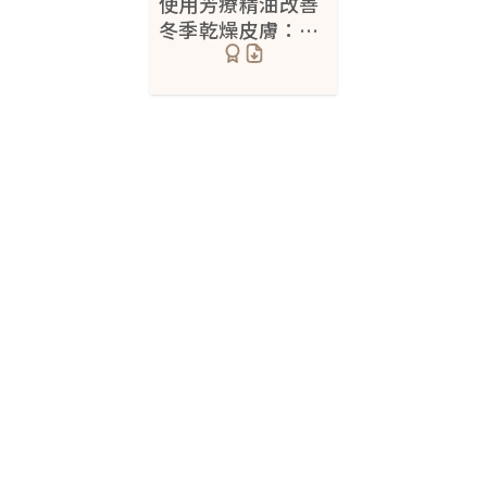
使用芳療精油改善
冬季乾燥皮膚：薰
劃紋症
1
衣草到廣藿香的精
帶狀性皰疹
油搭配
2
疤痕
9
割傷
1
皮脂性囊腫
3
燙傷
5
蟹足腫
5
靜脈曲張
7
壓力型落髮
2
毛孔粗大
3
肌膚泛紅
5