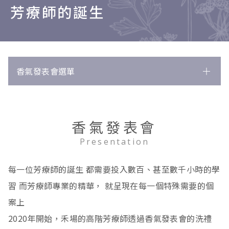
芳療師的誕生
香氣發表會選單
所有文獻
250
淋巴免疫
8
香氣發表會
循環
唇皰疹
45
1
Presentation
消化
慢性疲勞症候群
塑身
7
6
4
每一位芳療師的誕生 都需要投入數百、甚至數千小時的學
內分泌
淋巴腫脹
情緒舒緩
腸躁症
25
3
3
9
習 而芳療師專業的精華， 就呈現在每一個特殊需要的個
骨骼肌肉
高血壓
胃痛
生理痛
3
48
3
3
案上
2020年開始，禾場的高階芳療師透過香氣發表會的洗禮
皮膚
水腫
脹氣
甲狀腺功能低下
瘀傷
259
13
1
3
1