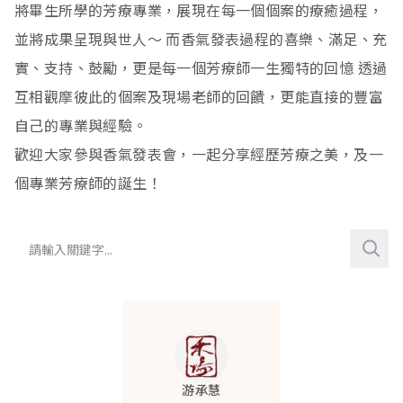
將畢生所學的芳療專業，展現在每一個個案的療癒過程，
生殖
心律不整
生理期疱疹
關節疼痛
牛皮癬
4
6
2
4
1
並將成果呈現與世人～ 而香氣發表過程的喜樂、滿足、充
神經
心悸
子宮肌瘤
肌肉痠痛
皮膚保養
子宮收縮無力及發炎
92
3
1
17
17
1
實、支持、鼓勵，更是每一個芳療師一生獨特的回憶 透過
互相觀摩彼此的個案及現場老師的回饋，更能直接的豐富
泌尿
循環變差
生理期
類風溼性關節炎
黑眼圈
親密互動
自律神經
1
7
1
9
1
2
1
自己的專業與經驗。
呼吸
乳腺堵塞
肌腱炎
脂漏性皮膚炎
乳房脹痛
注意力低落
尿路感染
43
2
1
1
1
3
11
歡迎大家參與香氣發表會，一起分享經歷芳療之美，及一
賀爾蒙
尾底骨創傷
汗皰疹
經痛
睡眠品質不佳
氣喘
1
2
6
10
1
20
個專業芳療師的誕生！
甲狀腺亢進
擦傷
濕疹
失眠
慢性鼻炎
1
22
9
2
1
憂鬱
肩頸痠痛
禿頭生髮
不易入眠
過敏性鼻炎
2
12
2
5
11
盜汗
滑鼠手
頭皮發炎
頭痛
打噴嚏
1
5
2
4
1
經期紊亂
膝蓋疼痛
頭皮屑
情緒低落
呼吸道敏感
1
1
1
9
3
延遲性肌肉痠痛
青春痘
多汗
多痰
1
2
24
1
游承慧
腰痠背痛
油性肌膚
三叉神經痛
排痰困難
3
5
1
2