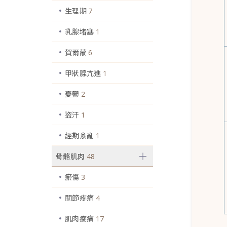
生理期
7
乳腺堵塞
1
賀爾蒙
6
甲狀腺亢進
1
憂鬱
2
盜汗
1
經期紊亂
1
骨骼肌肉
48
瘀傷
3
關節疼痛
4
肌肉痠痛
17