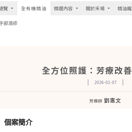
總覽
精選內容
關於禾場
精油魔
全有機精油
手部濕疹
全方位照護：芳療改
2026-01-07
劉惠文
芳療師
個案簡介