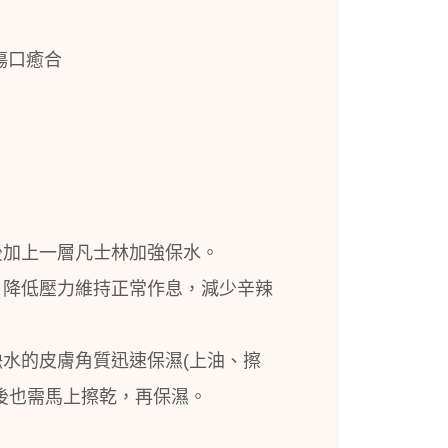
傷口癒合
後加上一層凡士林加強保水。
，降低壓力維持正常作息，減少辛辣
缺水的皮膚角質迅速保濕
(
上油、擦
後也需馬上擦乾，再保濕。