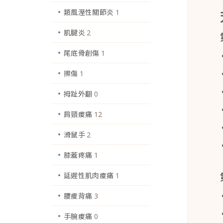
類風溼性關節炎
1
肌腱炎
2
尾底骨創傷
1
擦傷
1
拇趾外翻
0
肩頸痠痛
12
滑鼠手
2
膝蓋疼痛
1
延遲性肌肉痠痛
1
腰痠背痛
3
手腕痠痛
0