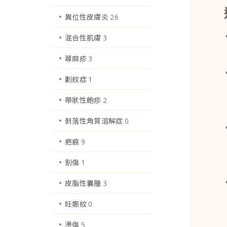
異位性皮膚炎
26
混合性肌膚
3
蕁麻疹
3
劃紋症
1
帶狀性皰疹
2
剝落性角質溶解症
0
疤痕
9
割傷
1
皮脂性囊腫
3
妊娠紋
0
燙傷
5