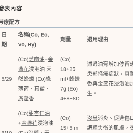
發表內容
芳療配方
日
名稱
(Co, Eo,
劑量
選用理由
期
Vo, Hy)
(Co)
芝麻油
+
金
(Co)
透過油膏增加停留
盞花
浸泡油 天
18+25
患部搔癢症狀，真
5/29
然
蜂蠟
(Eo)
綠
ml+
蜂蠟
香
與
金盞花
浸泡油
薄荷
、真薰、
7g (Eo)
生。
廣藿香
4+8+8D
(Co)
甜杏仁油
(Co)
沒藥
消炎、促進傷
+
金盞花
浸泡油
15+5 ml
調理失衡的肌膚，