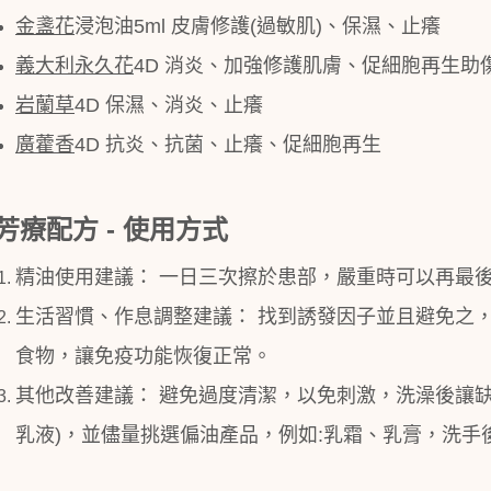
金盞花
浸泡油
5ml
皮膚修護
(
過敏肌
)
、保濕、止癢
義大利永久花
4D
消炎、加強修護肌膚、促細胞再生助
岩蘭草
4D
保濕、消炎、止癢
廣藿香
4D
抗炎、抗菌、止癢、促細胞再生
芳療配方
-
使用方式
精油使用建議：
一日三次擦於患部，嚴重時可以再最
生活習慣、作息調整建議：
找到誘發因子並且避免之
食物，讓免疫功能恢復正常。
其他改善建議：
避免過度清潔，以免刺激，洗澡後讓
乳液
)
，並儘量挑選偏油產品，例如
:
乳霜、乳膏，洗手