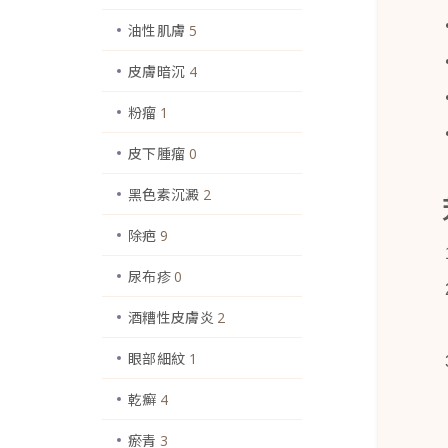
油性肌膚
5
皮膚暗沉
4
粉瘤
1
皮下腫瘤
0
黑色素沉澱
2
除疤
9
尿布疹
0
酒糟性皮膚炎
2
眼部細紋
1
乾癬
4
瘀青
3