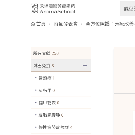
跳到主要內容
課程
首頁
香氣發表會
全方位照護：芳療改善
所有文獻
250
淋巴免疫
8
唇皰疹
1
灰指甲
0
指甲乾裂
0
皮脂腺囊腫
0
慢性疲勞症候群
4