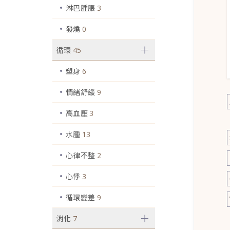
淋巴腫脹
3
發燒
0
循環
45
塑身
6
情緒舒緩
9
高血壓
3
水腫
13
心律不整
2
心悸
3
循環變差
9
消化
7