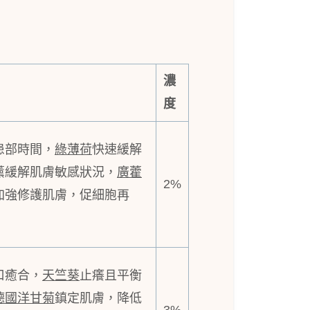
濃
度
患部時間，
綠薄荷
快速緩解
薰緩解肌膚敏感狀況，
廣藿
2%
加強修護肌膚，促細胞再
口癒合，
天竺葵
止癢且平衡
德國洋甘菊
鎮定肌膚，降低