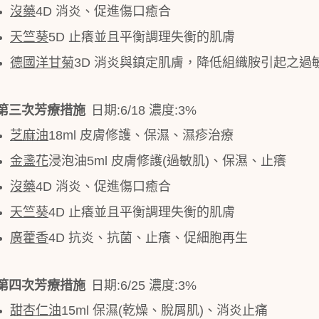
沒藥
4D
消炎、促進傷口癒合
天竺葵
5D
止癢並且平衡調理失衡的肌膚
德國洋甘菊
3D
消炎與鎮定肌膚，降低組織胺引起之過
第三次芳療措施
日期
:6/18
濃度
:3%
芝麻油
18ml
皮膚修護、保濕、濕疹治療
金盞花
浸泡油
5ml
皮膚修護
(
過敏肌
)
、保濕、止癢
沒藥
4D
消炎、促進傷口癒合
天竺葵
4D
止癢並且平衡調理失衡的肌膚
廣藿香
4D
抗炎、抗菌、止癢、促細胞再生
第四次芳療措施
日期
:6/25
濃度
:3%
甜杏仁油
15ml
保濕
(
乾燥、脫屑肌
)
、消炎止痛