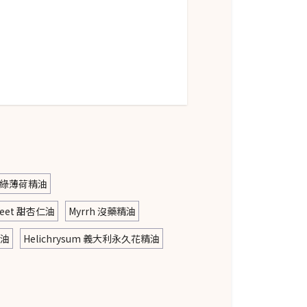
nt 綠薄荷精油
weet 甜杏仁油
Myrrh 沒藥精油
精油
Helichrysum 義大利永久花精油