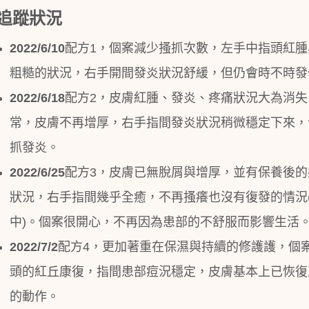
追蹤狀況
2022/6/10
配方
1
，個案減少搔抓次數，左手中指頭紅腫
粗糙的狀況，右手開間發炎狀況舒緩，但仍會時不時發
2022/6/18
配方
2
，皮膚紅腫、發炎、疼痛狀況大為消失
常，皮膚不再增厚，右手指間發炎狀況稍微穩定下來，
抓發炎。
2022/6/25
配方
3
，皮膚已無脫屑與增厚，並有保養後的
狀況，右手指間幾乎全癒，不再搔癢也沒有復發的情況
中
)
。個案很開心，不再因為患部的不舒服而影響生活
2022/7/2
配方
4
，更加著重在保濕與持續的修護護，個
頭的紅丘康復，指間患部痘況穩定，皮膚基本上已恢復
的動作。