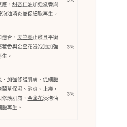
3%
反應，
甜杏仁油
加強滋養與
浸泡油消炎並促細胞再生。
口癒合，
天竺葵
止癢且平衡
廣藿香
與
金盞花
浸泡油加強
3%
再生。
炎、加強修護肌膚、促細胞
岩蘭草
保濕、消炎、止癢，
3%
與修護肌膚，
金盞花
浸泡油
細胞再生。