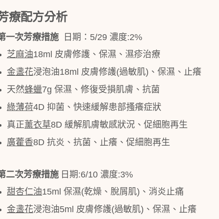
芳療配方分析
第一次芳療措施
日期：
5/29
濃度
:2%
芝麻油
18ml
皮膚修護、保濕、濕疹治療
金盞花
浸泡油
18ml
皮膚修護
(
過敏肌
)
、保濕、止癢
天然
蜂蠟
7g
保濕、修復受損肌膚、抗菌
綠薄荷
4D
抑菌、快速緩解患部搔癢症狀
真正
薰衣草
8D
緩解肌膚敏感狀況、促細胞再生
廣藿香
8D
抗炎、抗菌、止癢、促細胞再生
第二次芳療措施
日期
:6/10
濃度
:3%
甜杏仁油
15ml
保濕
(
乾燥、脫屑肌
)
、消炎止痛
金盞花
浸泡油
5ml
皮膚修護
(
過敏肌
)
、保濕、止癢