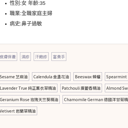
性別
:
女 年齡
:35
職業
:
全職家庭主婦
病史
:
鼻子過敏
皮膚保養
濕疹
汗皰疹
富貴手
Sesame 芝麻油
Calendula 金盞花油
Beeswax 蜂蠟
Spearmi
Lavender True 純正薰衣草精油
Patchouli 廣藿香精油
Almond S
Geranium Rose 玫瑰天竺葵精油
Chamomile German 德國洋甘菊
Vetivert 岩蘭草精油