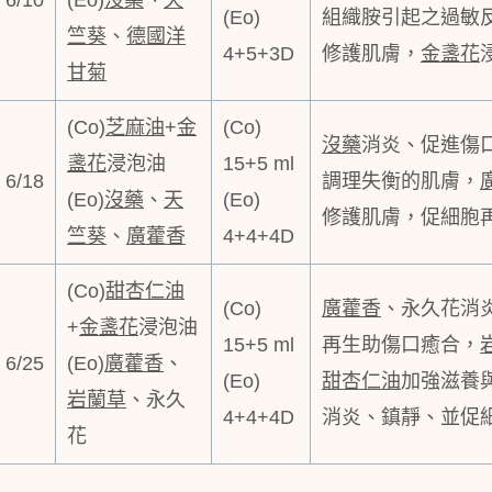
6/10
(Eo)
沒藥
、
天
(Eo)
組織胺引起之過敏
竺葵
、
德國洋
4+5+3D
修護肌膚，
金盞花
甘菊
(Co)
芝麻油
+
金
(Co)
沒藥
消炎、促進傷
盞花
浸泡油
15+5 ml
6/18
調理失衡的肌膚，
(Eo)
沒藥
、
天
(Eo)
修護肌膚，促細胞
竺葵
、
廣藿香
4+4+4D
(Co)
甜杏仁油
(Co)
廣藿香
、永久花消
+
金盞花
浸泡油
15+5 ml
再生助傷口癒合，
6/25
(Eo)
廣藿香
、
(Eo)
甜杏仁油
加強滋養
岩蘭草
、永久
4+4+4D
消炎、鎮靜、並促
花